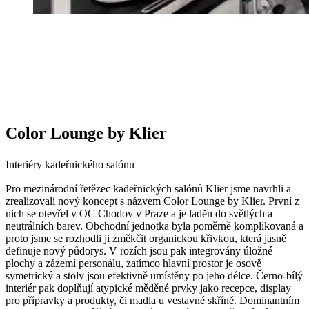
Color Lounge by Klier
Interiéry kadeřnického salónu
Pro mezinárodní řetězec kadeřnických salónů Klier jsme navrhli a
zrealizovali nový koncept s názvem Color Lounge by Klier. První z
nich se otevřel v OC Chodov v Praze a je laděn do světlých a
neutrálních barev. Obchodní jednotka byla poměrně komplikovaná a
proto jsme se rozhodli ji změkčit organickou křivkou, která jasně
definuje nový půdorys. V rozích jsou pak integrovány úložné
plochy a zázemí personálu, zatímco hlavní prostor je osově
symetrický a stoly jsou efektivně umístěny po jeho délce. Černo-bílý
interiér pak doplňují atypické měděné prvky jako recepce, display
pro přípravky a produkty, či madla u vestavné skříně. Dominantním