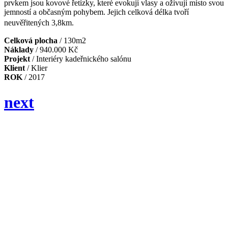
prvkem jsou kovové řetízky, které evokují vlasy a oživují místo svou
jemností a občasným pohybem. Jejich celková délka tvoří
neuvěřitených 3,8km.
Celková plocha
/ 130m2
Náklady
/ 940.000 Kč
Projekt
/ Interiéry kadeřnického salónu
Klient
/ Klier
ROK
/ 2017
next